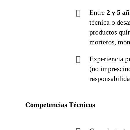
Entre
2 y 5 a
técnica o desa
productos quím
morteros, mon
Experiencia pr
(no imprescind
responsabilida
Competencias Técnicas