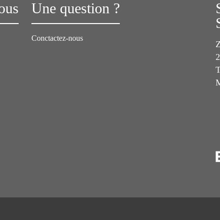
ous
Une question ?
Conctactez-nous
Z
2
T
M