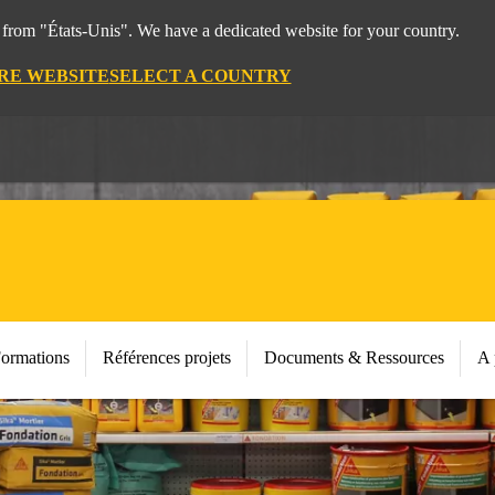
t from "États-Unis". We have a dedicated website for your country.
IRE WEBSITE
SELECT A COUNTRY
Formations
Références projets
Documents & Ressources
A 