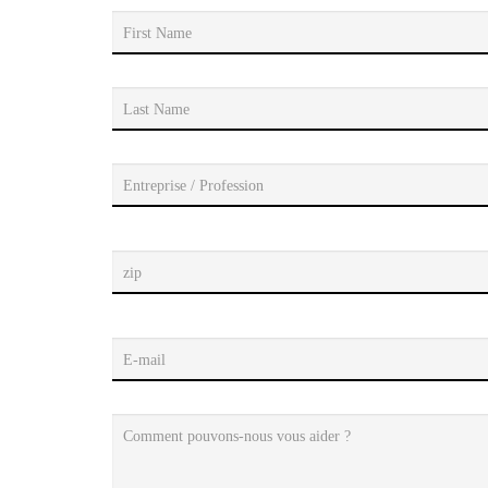
First Name
Last Name
Entreprise / Profession
zip
E-mail
Comment pouvons-nous vous aider ?