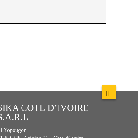
SIKA COTE D’IVOIRE
S.A.R.L
I Yopougon
1 BP 248, Abidjan 21 - Côte d’Ivoire