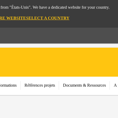
t from "États-Unis". We have a dedicated website for your country.
IRE WEBSITE
SELECT A COUNTRY
Formations
Références projets
Documents & Ressources
A 