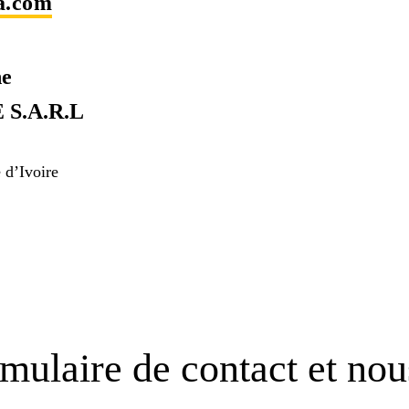
a.com
ne
 S.A.R.L
 d’Ivoire
mulaire de contact et no