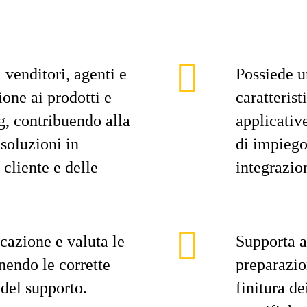
 venditori, agenti e
Possiede u
one ai prodotti e
caratterist
ng, contribuendo alla
applicative
 soluzioni in
di impiego
 cliente e delle
integrazion
icazione e valuta le
Supporta ap
inendo le corrette
preparazio
del supporto.
finitura de