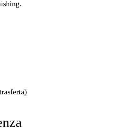
nishing.
trasferta)
enza