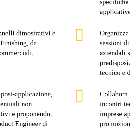
specifiche
applicativ
nelli dimostrativi e
Organizza 
 Finishing, da
sessioni d
 commerciali,
aziendali s
predisposi
tecnico e 
 post-applicazione,
Collabora 
ventuali non
incontri te
ativi e proponendo,
imprese ap
oduct Engineer di
promozione