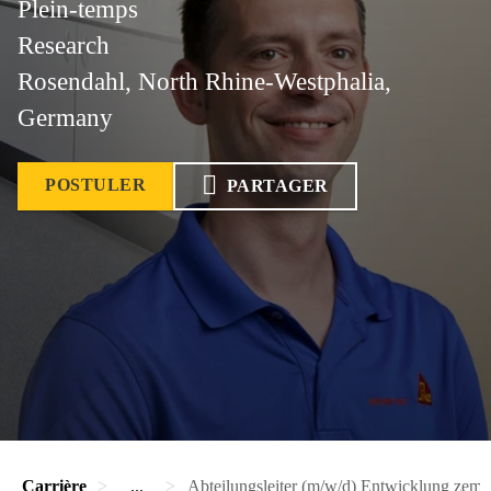
Plein-temps
Research
Rosendahl, North Rhine-Westphalia,
Germany
POSTULER
PARTAGER
Carrière
...
Abteilungsleiter (m/w/d) Entwicklung zem