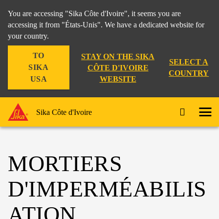
You are accessing "Sika Côte d'Ivoire", it seems you are
accessing it from "États-Unis". We have a dedicated website for
your country.
TO
STAY ON THE SIKA
SELECT A
SIKA
CÔTE D'IVOIRE
COUNTRY
WEBSITE
USA
Sika Côte d'Ivoire
MORTIERS
D'IMPERMÉABILIS
ATION