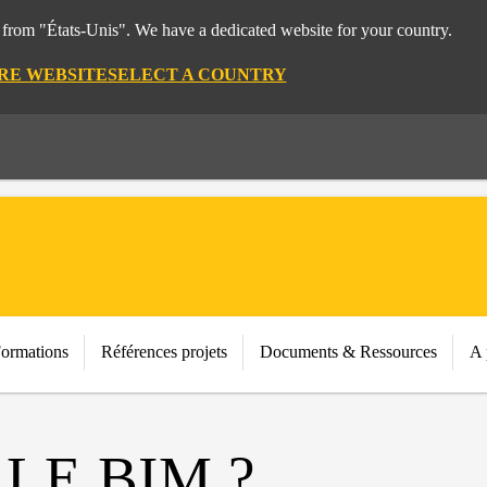
t from "États-Unis". We have a dedicated website for your country.
IRE WEBSITE
SELECT A COUNTRY
Formations
Références projets
Documents & Ressources
A 
LE BIM ?