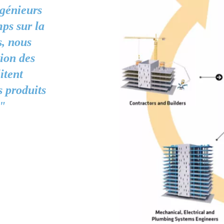
ngénieurs
ps sur la
s, nous
tion des
itent
s produits
."