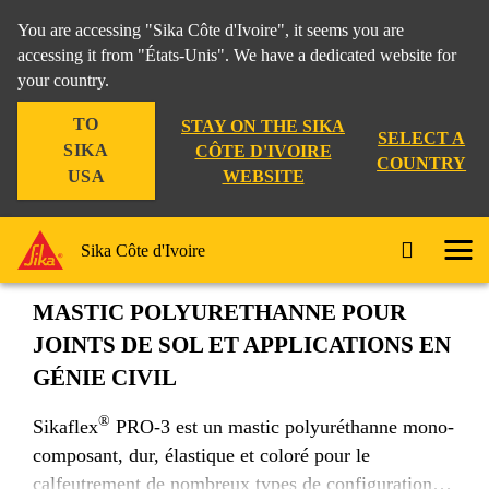
You are accessing "Sika Côte d'Ivoire", it seems you are
accessing it from "États-Unis". We have a dedicated website for
your country.
Construction
...
Sikaflex® PRO-3
TO
STAY ON THE SIKA
SELECT A
SIKA
CÔTE D'IVOIRE
COUNTRY
WEBSITE
USA
Sikaflex® PRO-3
Sika Côte d'Ivoire
MASTIC POLYURETHANNE POUR
JOINTS DE SOL ET APPLICATIONS EN
GÉNIE CIVIL
®
Sikaflex
PRO-3 est un mastic polyuréthanne mono-
composant, dur, élastique et coloré pour le
calfeutrement de nombreux types de configurations