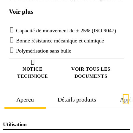
de joints en sols et structures de génie civil. Il
Voir plus
permet un calfeutrement étanche à l’eau avec de
bonnes propriétés mécaniques, est résistant aux
produits chimiques et reste élastique sur une large
Capacité de mouvement de ± 25% (ISO 9047)
plage de températures.
Bonne résistance mécanique et chimique
Polymérisation sans bulle
NOTICE
VOIR TOUS LES
TECHNIQUE
DOCUMENTS
Aperçu
Détails produits
Appli
Utilisation