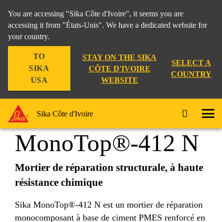
You are accessing "Sika Côte d'Ivoire", it seems you are
accessing it from "États-Unis". We have a dedicated website for
your country.
Construction
...
Sika MonoTop®-412 N
TO
STAY ON THE SIKA
SELECT A
SIKA
CÔTE D'IVOIRE
COUNTRY
WEBSITE
USA
Sika
Sika Côte d'Ivoire
MonoTop®-412 N
Mortier de réparation structurale, à haute
résistance chimique
Sika MonoTop®-412 N est un mortier de réparation
monocomposant à base de ciment PMES renforcé en