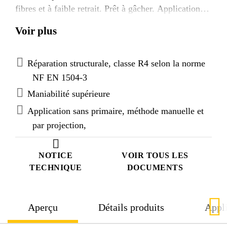
fibres et à faible retrait. Prêt à gâcher. Application
manuelle ou par projection. Classe R4 selon la
Voir plus
norme NF EN 1504-3
Réparation structurale, classe R4 selon la norme
NF EN 1504-3
Maniabilité supérieure
Application sans primaire, méthode manuelle et
par projection,
NOTICE
VOIR TOUS LES
TECHNIQUE
DOCUMENTS
Aperçu
Détails produits
Appli