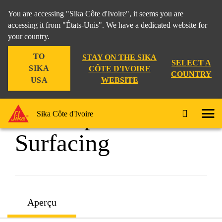
You are accessing "Sika Côte d'Ivoire", it seems you are
accessing it from "États-Unis". We have a dedicated website for
your country.
Construction
...
SikaTop®-121 Surfacing
TO
STAY ON THE SIKA
SELECT A
SIKA
CÔTE D'IVOIRE
COUNTRY
WEBSITE
USA
SikaTop®-121
Sika Côte d'Ivoire
Surfacing
Aperçu