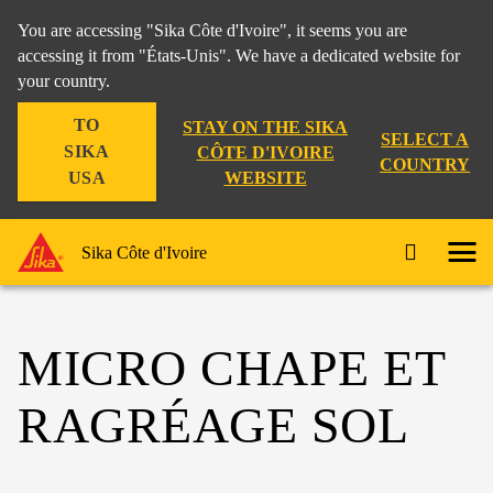
You are accessing "Sika Côte d'Ivoire", it seems you are
accessing it from "États-Unis". We have a dedicated website for
your country.
TO
STAY ON THE SIKA
SELECT A
SIKA
CÔTE D'IVOIRE
COUNTRY
WEBSITE
USA
Sika Côte d'Ivoire
MICRO CHAPE ET
RAGRÉAGE SOL