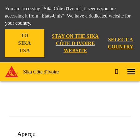
You are accessing "Sika Côte d'Ivoire", it seems you are
accessing it from "États-Unis". We have a dedicated website for
your country.
Construction
...
Sikalastic®-641
TO
STAY ON THE SIKA
SELECT A
SIKA
CÔTE D'IVOIRE
COUNTRY
WEBSITE
USA
Sikalastic®-641
Sika Côte d'Ivoire
Aperçu